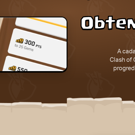
Obten
A cada
Clash of 
progredi