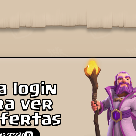
a login
ra ver
ofertas
IAR SESSÃO