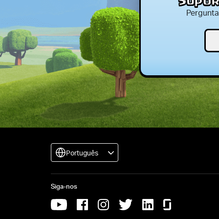
Supor
Pergunta
Português
Siga-nos