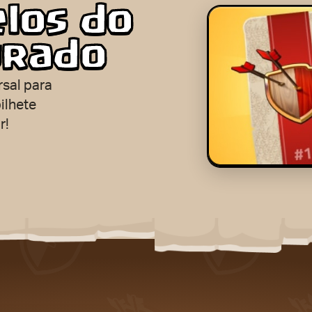
los do
urado
rsal para
ilhete
r!