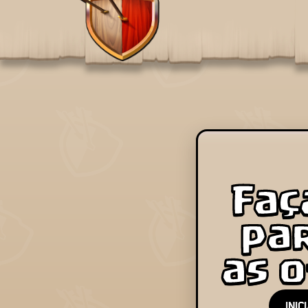
Faç
pa
as 
INIC