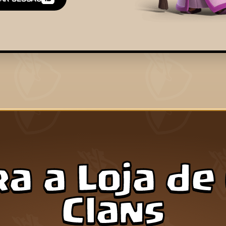
a a Loja de 
Clans