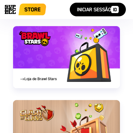
INICIAR SESSÃO
Supercell Store
Nossos jogos
Loja de Brawl Stars